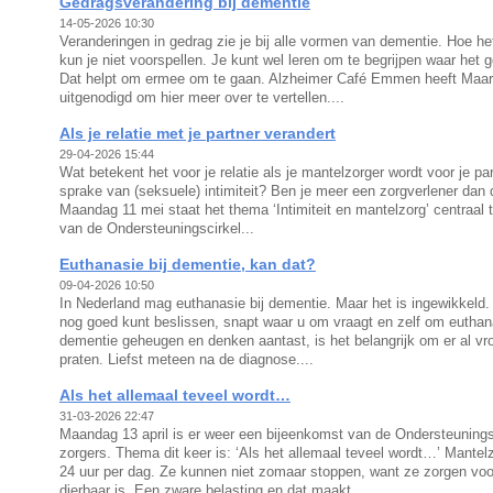
Gedragsverandering bij dementie
14-05-2026 10:30
Veranderingen in gedrag zie je bij alle vormen van dementie. Hoe he
kun je niet voorspellen. Je kunt wel leren om te begrijpen waar het
Dat helpt om ermee om te gaan. Alzheimer Café Emmen heeft Maar
uitgenodigd om hier meer over te vertellen....
Als je relatie met je partner verandert
29-04-2026 15:44
Wat betekent het voor je relatie als je mantelzorger wordt voor je pa
sprake van (seksuele) intimiteit? Ben je meer een zorgverlener dan
Maandag 11 mei staat het thema ‘Intimiteit en mantelzorg’ centraal 
van de Ondersteuningscirkel...
Euthanasie bij dementie, kan dat?
09-04-2026 10:50
In Nederland mag euthanasie bij dementie. Maar het is ingewikkeld. 
nog goed kunt beslissen, snapt waar u om vraagt en zelf om eutha
dementie geheugen en denken aantast, is het belangrijk om er al vro
praten. Liefst meteen na de diagnose....
Als het allemaal teveel wordt…
31-03-2026 22:47
Maandag 13 april is er weer een bijeenkomst van de Ondersteunings
zorgers. Thema dit keer is: ‘Als het allemaal teveel wordt…’ Mante
24 uur per dag. Ze kunnen niet zomaar stoppen, want ze zorgen vo
dierbaar is. Een zware belasting en dat maakt...