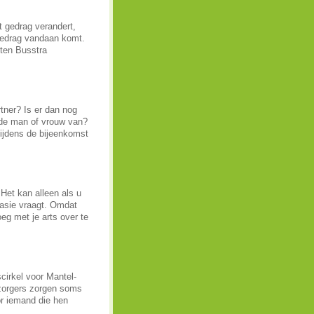
t gedrag verandert,
 gedrag vandaan komt.
ten Busstra
rtner? Is er dan nog
 de man of vrouw van?
tijdens de bijeenkomst
Het kan alleen als u
nasie vraagt. Omdat
eg met je arts over te
cirkel voor Mantel-
lzorgers zorgen soms
or iemand die hen