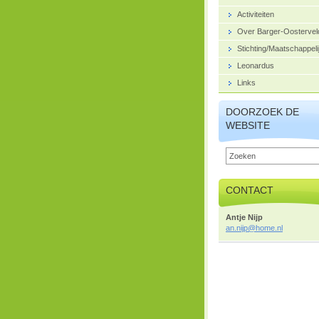
Activiteiten
Over Barger-Oostervel
Stichting/Maatschappeli
Leonardus
Links
DOORZOEK DE
WEBSITE
CONTACT
Antje Nijp
an.nijp@
home.nl