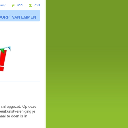
e map
RSS
Print
DORP` VAN EMMEN
n.nl opgezet. Op deze
eurkunstvereniging je
aal te doen is in