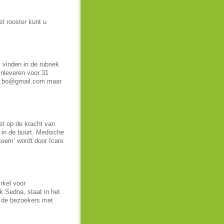
et rooster kunt u
 vinden in de rubriek
inleveren voor 31
ant.bo@gmail.com maar
et op de kracht van
 in de buurt. Medische
teem’ wordt door Icare
rkel voor
k Sedna, staat in het
t de bezoekers met