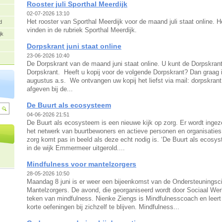
Rooster juli Sporthal Meerdijk
02-07-2026 13:10
Het rooster van Sporthal Meerdijk voor de maand juli staat online. H
d
vinden in de rubriek Sporthal Meerdijk.
jk
Dorpskrant juni staat online
23-06-2026 10:40
De Dorpskrant van de maand juni staat online. U kunt de Dorpskrant
Dorpskrant. Heeft u kopij voor de volgende Dorpskrant? Dan graag 
augustus a.s. We ontvangen uw kopij het liefst via mail: dorpskr
afgeven bij de...
De Buurt als ecosysteem
04-06-2026 21:51
De Buurt als ecosysteem is een nieuwe kijk op zorg. Er wordt ingez
het netwerk van buurtbewoners en actieve personen en organisaties
zorg komt pas in beeld als deze echt nodig is. ‘De Buurt als ecosys
in de wijk Emmermeer uitgerold....
Mindfulness voor mantelzorgers
28-05-2026 10:50
Maandag 8 juni is er weer een bijeenkomst van de Ondersteuningsci
Mantelzorgers. De avond, die georganiseerd wordt door Sociaal Wer
teken van mindfulness. Nienke Ziengs is Mindfulnesscoach en leer
korte oefeningen bij zichzelf te blijven. Mindfulness...