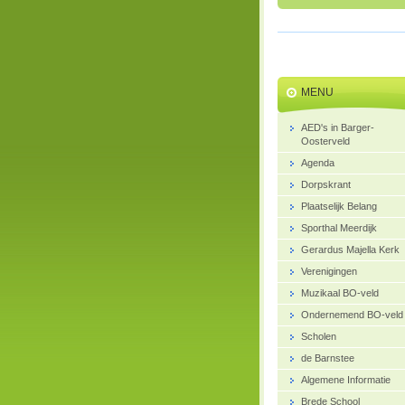
MENU
AED's in Barger-
Oosterveld
Agenda
Dorpskrant
Plaatselijk Belang
Sporthal Meerdijk
Gerardus Majella Kerk
Verenigingen
Muzikaal BO-veld
Ondernemend BO-veld
Scholen
de Barnstee
Algemene Informatie
Brede School