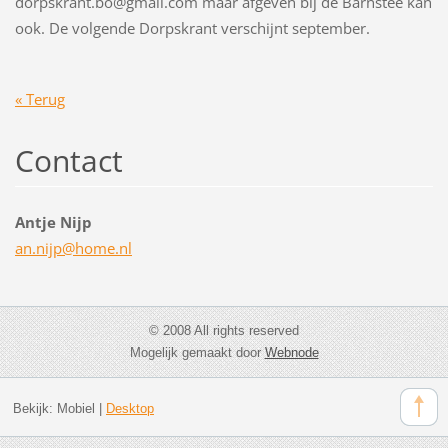
dorpskrant.bo@gmail.com maar afgeven bij de Barnstee kan
ook. De volgende Dorpskrant verschijnt september.
« Terug
Contact
Antje Nijp
an.nijp@
home.nl
© 2008 All rights reserved
Mogelijk gemaakt door
Webnode
Bekijk:
Mobiel
|
Desktop