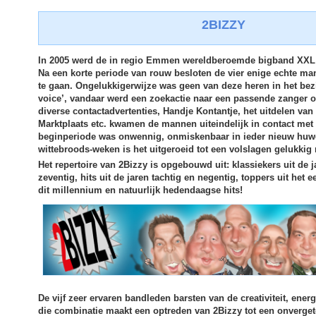
2BIZZY
In 2005 werd de in regio Emmen wereldberoemde bigband XXL 
Na een korte periode van rouw besloten de vier enige echte 
te gaan. Ongelukkigerwijze was geen van deze heren in het bez
voice’, vandaar werd een zoekactie naar een passende zanger o
diverse contactadvertenties, Handje Kontantje, het uitdelen van 
Marktplaats etc. kwamen de mannen uiteindelijk in contact met
beginperiode was onwennig, onmiskenbaar in ieder nieuw huwe
wittebroods-weken is het uitgeroeid tot een volslagen gelukki
Het repertoire van 2Bizzy is opgebouwd uit: klassiekers uit de j
zeventig, hits uit de jaren tachtig en negentig, toppers uit het
dit millennium en natuurlijk hedendaagse hits!
De vijf zeer ervaren bandleden barsten van de creativiteit, ener
die combinatie maakt een optreden van 2Bizzy tot een onverget