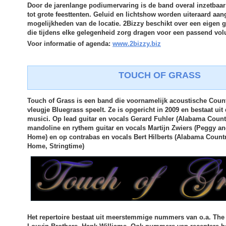
Door de jarenlange podiumervaring is de band overal inzetbaar;
tot grote feesttenten. Geluid en lichtshow worden uiteraard aa
mogelijkheden van de locatie. 2Bizzy beschikt over een eigen g
die tijdens elke gelegenheid zorg dragen voor een passend vo
Voor informatie of agenda:
www.2bizzy.biz
TOUCH OF GRASS
Touch of Grass is een band die voornamelijk acoustische Cou
vleugje Bluegrass speelt. Ze is opgericht in 2009 en bestaat uit
musici. Op lead guitar en vocals Gerard Fuhler (Alabama Coun
mandoline en rythem guitar en vocals Martijn Zwiers (Peggy an
Home) en op contrabas en vocals Bert Hilberts (Alabama Countr
Home, Stringtime)
Het repertoire bestaat uit meerstemmige nummers van o.a. Th