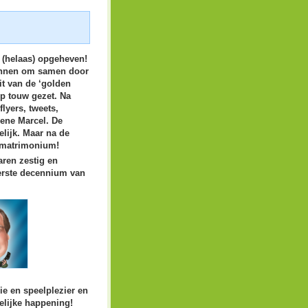
(helaas) opgeheven!
mannen om samen door
it van de ‘golden
p touw gezet. Na
flyers, tweets,
 ene Marcel. De
lijk. Maar na de
g matrimonium!
aren zestig en
 eerste decennium van
gie en speelplezier en
elijke happening!