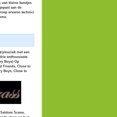
 van kleine feestjes
ngepast aan de
roep ervaren technici
lume.
ntrymuziek met een
 drie enthousiaste
try Boys) Op
d Friends, Close to
y Boys, Close to
e Seldom Scene,