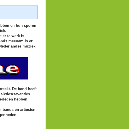
hebben en hun sporen
iek.
ler te werk is
bands meenam is er
 Nederlandse muziek
reekt. De band heeft
sixties/seventies
 verleden hebben
n bands en artiesten
egenheden.