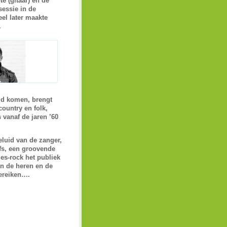
e (gitaar) en de
essie in de
eel later maakte
.
eld komen, brengt
ountry en folk,
vanaf de jaren ’60
eluid van de zanger,
fs, een groovende
es-rock het publiek
n de heren en de
bereiken….