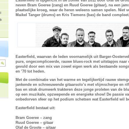
Easterfield is opgericht in de zomer van 2011 door Olaf de Groot
neven Bram Goeree (zang) en Ruud Goeree (gitaar), na een jams
plaatselijke kroeg, waar de heren weleens samen spelen. Niet v
d
Maikel Tanger (drums) en Kris Tiemens (bas) de band compleet
jk
Easterfield, waarvan de leden voornamelijk uit Barger-Oosterv
pure, ongecompliceerde, rauwe blues-rock met uitstapjes naar c
gevuld door een mix van zowel eigen werk als bestaande songs 
en ’70 tot heden.
Met de combinatie van het warme en tegelijkertijd rauwe stemg
jankende en schreeuwende gitaarsolo’s met vlijmscherpe en rif
bas en strak drumwerk trakteren deze jonge proleten van de blu
op een muzikale, opzwepende en energieke show! De passie va
onbedorven sfeer op het podium schetsen wat Easterfield wil 
Easterfield bestaat uit:
Bram Goeree – zang
Ruud Goeree – gitaar
Olaf de Groote – gitaar