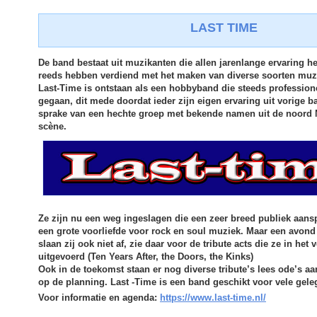
LAST TIME
De band bestaat uit muzikanten die allen jarenlange ervaring 
reeds hebben verdiend met het maken van diverse soorten muz
Last-Time is ontstaan als een hobbyband die steeds professione
gegaan, dit mede doordat ieder zijn eigen ervaring uit vorige 
sprake van een hechte groep met bekende namen uit de noord
scène.
Ze zijn nu een weg ingeslagen die een zeer breed publiek aansp
een grote voorliefde voor rock en soul muziek. Maar een avond 
slaan zij ook niet af, zie daar voor de tribute acts die ze in het
uitgevoerd (Ten Years After, the Doors, the Kinks)
Ook in de toekomst staan er nog diverse tribute’s lees ode’s aa
op de planning. Last -Time is een band geschikt voor vele gel
Voor informatie en agenda:
https://www.last-time.nl/