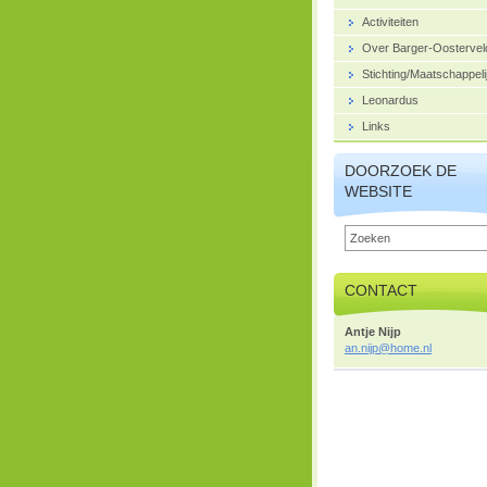
Activiteiten
Over Barger-Oostervel
Stichting/Maatschappeli
Leonardus
Links
DOORZOEK DE
WEBSITE
CONTACT
Antje Nijp
an.nijp@
home.nl