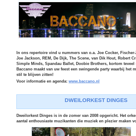
In ons repertoire vind u nummers van o.a. Joe Cocker, Fischer
Joe Jackson, REM, De Dijk, The Scene, van Dik Hout, Robert C
Simple Minds, Spandau Ballet, Doobie Brothers, kortom tevee
Baccano maakt van uw feest een swingende party waarbij het mo
stil te blijven zitten!
Voor informatie en agenda:
www.baccano.nl
DWEILORKEST DINGES
Dweilorkest Dinges is in de zomer van 2008 opgericht. Het orkes
aantal enthousiaste muzikanten die muziek en plezier maken v