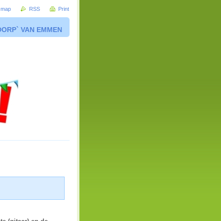
e map
RSS
Print
DORP` VAN EMMEN