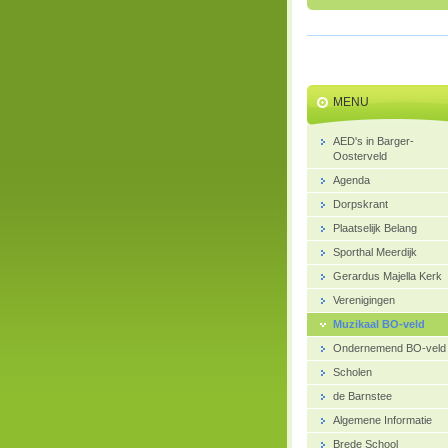
MENU
AED's in Barger-
Oosterveld
Agenda
Dorpskrant
Plaatselijk Belang
Sporthal Meerdijk
Gerardus Majella Kerk
Verenigingen
Muzikaal BO-veld
Ondernemend BO-veld
Scholen
de Barnstee
Algemene Informatie
Brede School