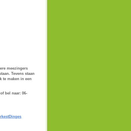
kere meezingers
staan. Tevens staan
k te maken in een
of bel naar:
06-
rkestDinges