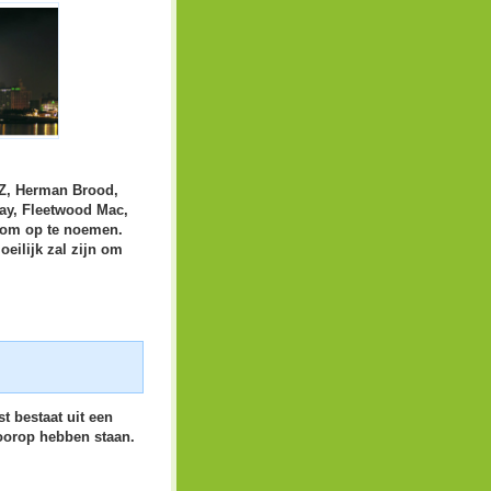
-Z, Herman Brood,
ray, Fleetwood Mac,
l om op te noemen.
eilijk zal zijn om
t bestaat uit een
oorop hebben staan.