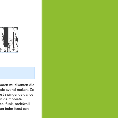
rvaren muzikanten die
aagde avond maken. Ze
eest swingende dance
en de mooiste
es, funk, rock&roll
an ieder feest een