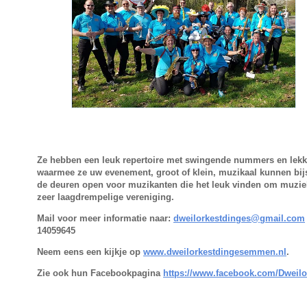
Ze hebben een leuk repertoire met swingende nummers en lek
waarmee ze uw evenement, groot of klein, muzikaal kunnen bij
de deuren open voor muzikanten die het leuk vinden om muzie
zeer laagdrempelige vereniging.
Mail voor meer informatie naar:
dweilorkestdinges@gmail.com
14059645
N
eem eens een kijkje op
www.dweilorkestdingesemmen.nl
.
Zie ook hun Facebookpagina
https://www.facebook.com/Dweilo