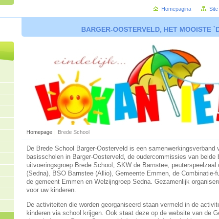
Homepagina
Sit
BARGER-OOSTERVELD, HET MOOISTE `
Homepage
|
Brede School
De Brede School Barger-Oosterveld is een samenwerkingsverband 
basisscholen in Barger-Oosterveld, de oudercommissies van beide 
uitvoeringsgroep Brede School, SKW de Barnstee, peuterspeelzaal
(Sedna), BSO Barnstee (Allio), Gemeente Emmen, de Combinatie-fu
de gemeent Emmen en Welzijngroep Sedna. Gezamenlijk organiseren 
voor uw kinderen.
De activiteiten die worden georganiseerd staan vermeld in de activit
kinderen via school krijgen. Ook staat deze op de website van d