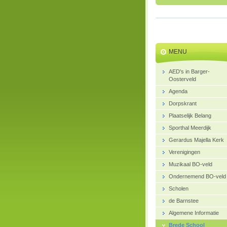
MENU
AED's in Barger-
Oosterveld
Agenda
Dorpskrant
Plaatselijk Belang
Sporthal Meerdijk
Gerardus Majella Kerk
Verenigingen
Muzikaal BO-veld
Ondernemend BO-veld
Scholen
de Barnstee
Algemene Informatie
Brede School