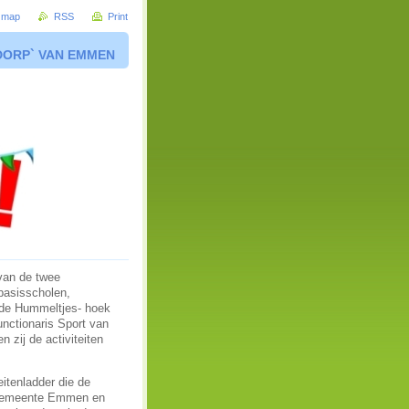
e map
RSS
Print
DORP` VAN EMMEN
van de twee
basisscholen,
 de Hummeltjes- hoek
nctionaris Sport van
zij de activiteiten
eitenladder die de
e Gemeente Emmen en