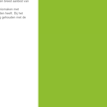
 een breed aanbod van
nnismaken met
en heeft. Bij het
ing gehouden met de