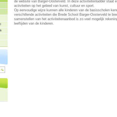
de website van Barger-Oosterveld. In deze activiteitenladder staat
activiteiten op het gebied van kunst, cultuur en sport.
Op eenvoudige wijze kunnen alle kinderen van de basisscholen ke
verschillende activiteiten die Brede School Barger-Oosterveld te bied
samenstellen van het activiteitenaanbod is zo veel mogelijk reken
leeftijden van de kinderen.
d
jk