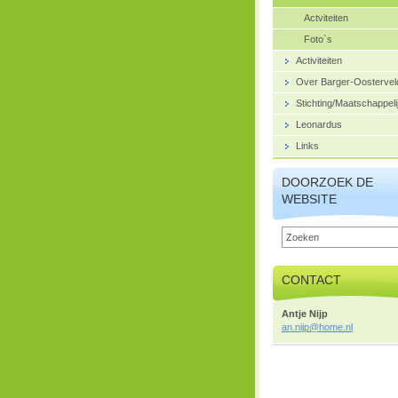
Actviteiten
Foto`s
Activiteiten
Over Barger-Oostervel
Stichting/Maatschappeli
Leonardus
Links
DOORZOEK DE
WEBSITE
CONTACT
Antje Nijp
an.nijp@
home.nl