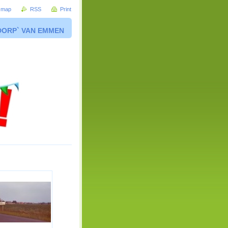
e map
RSS
Print
DORP` VAN EMMEN