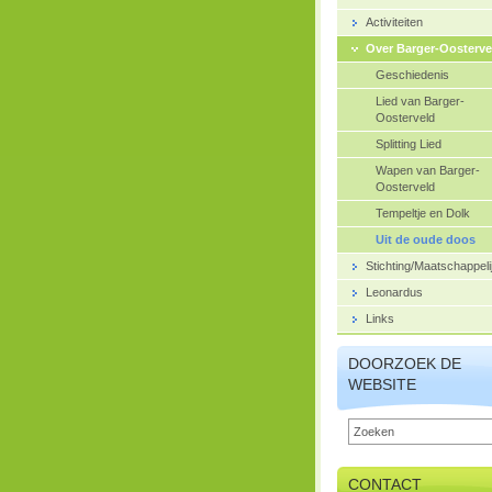
Activiteiten
Over Barger-Oosterve
Geschiedenis
Lied van Barger-
Oosterveld
Splitting Lied
Wapen van Barger-
Oosterveld
Tempeltje en Dolk
Uit de oude doos
Stichting/Maatschappeli
Leonardus
Links
DOORZOEK DE
WEBSITE
CONTACT