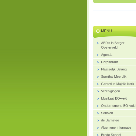
MENU
AED's in Barger-
Oosterveld
Agenda
Dorpskrant
Plaatselijk Belang
Sporthal Meerdijk
Gerardus Majella Kerk
Verenigingen
Muzikaal BO-veld
Ondernemend BO-veld
Scholen
de Barnstee
Algemene Informatie
Brede School