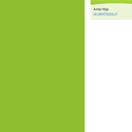
Antje Nijp
an.nijp@
home.nl