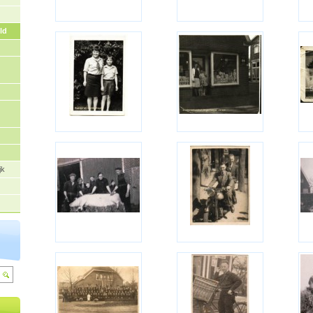
ld
jk