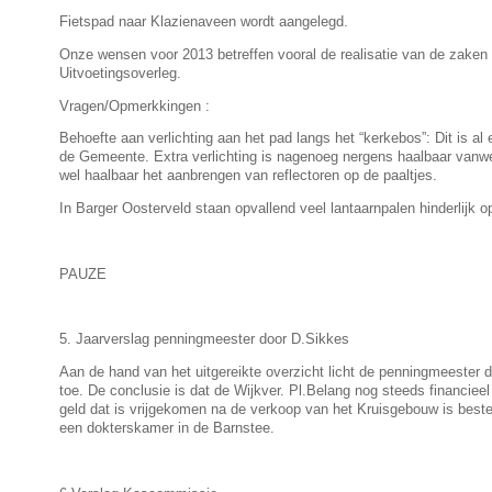
Fietspad naar Klazienaveen wordt aangelegd.
Onze wensen voor 2013 betreffen vooral de realisatie van de zaken
Uitvoetingsoverleg.
Vragen/Opmerkkingen :
Behoefte aan verlichting aan het pad langs het “kerkebos”: Dit is al 
de Gemeente. Extra verlichting is nagenoeg nergens haalbaar vanwe
wel haalbaar het aanbrengen van reflectoren op de paaltjes.
In Barger Oosterveld staan opvallend veel lantaarnpalen hinderlijk op 
PAUZE
5. Jaarverslag penningmeester door D.Sikkes
Aan de hand van het uitgereikte overzicht licht de penningmeester de
toe. De conclusie is dat de Wijkver. Pl.Belang nog steeds financieel
geld dat is vrijgekomen na de verkoop van het Kruisgebouw is bes
een dokterskamer in de Barnstee.