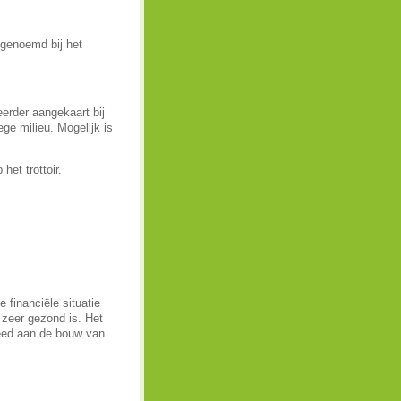
 genoemd bij het
eerder aangekaart bij
ge milieu. Mogelijk is
het trottoir.
 financiële situatie
 zeer gezond is. Het
teed aan de bouw van