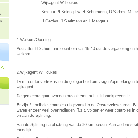
Wijkagent W.Houkes
Bestuur Pl.Belang t.w. H.Schürmann, D.Sikkes, M.Jan
d
H.Gerdes, J.Suelmann en L.Mangnus.
jk
1.Welkom/Opening
Voorzitter H.Schürmann opent om ca. 19.40 uur de vergadering en h
welkom.
2.Wijkagent W.Houkes
I.v.m. eerder vertrek is nu de gelegenheid om vragen/opmerkingen 
wijkagent.
De gemeente gaat avonden organiseren m.b.t. inbraakpreventie.
Er zijn 2 snelheidscontroles uitgevoerd in de Oosterveldsestraat. Bi
waren er zeer veel overtredingen. T.z.t. volgen er weer controles in
en aan de Splitting.
Aan de Splitting na plaatsing van de 30 km borden. Aan andere strate
mogelijk.