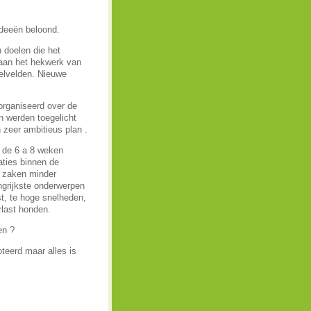
ideeën beloond.
 doelen die het
 aan het hekwerk van
eelvelden. Nieuwe
rganiseerd over de
n werden toegelicht
 zeer ambitieus plan .
m de 6 a 8 weken
aties binnen de
t zaken minder
ngrijkste onderwerpen
st, te hoge snelheden,
rlast honden.
en ?
teerd maar alles is