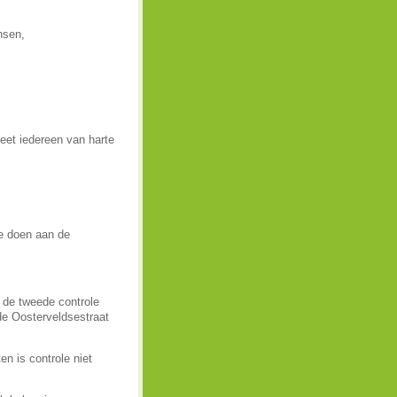
sen,
eet iedereen van harte
te doen aan de
j de tweede controle
 de Oosterveldsestraat
n is controle niet