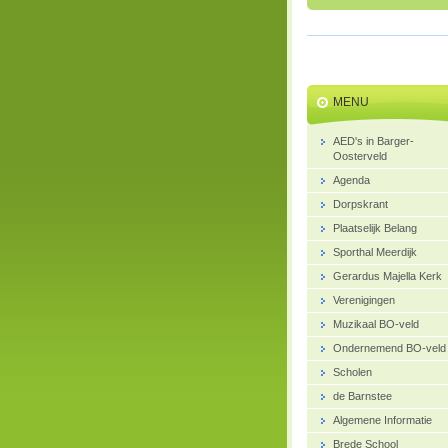
MENU
AED's in Barger-
Oosterveld
Agenda
Dorpskrant
Plaatselijk Belang
Sporthal Meerdijk
Gerardus Majella Kerk
Verenigingen
Muzikaal BO-veld
Ondernemend BO-veld
Scholen
de Barnstee
Algemene Informatie
Brede School