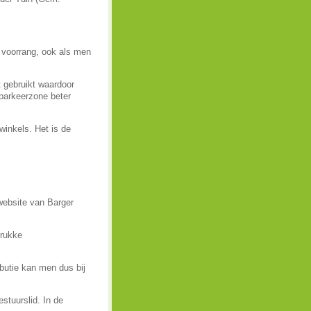
 voorrang, ook als men
 gebruikt waardoor
 parkeerzone beter
winkels. Het is de
website van Barger
drukke
ibutie kan men dus bij
stuurslid. In de