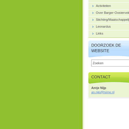
Activiteiten
Over Barger-Oostervel
Stichting/Maatschappeli
Leonardus
Links
DOORZOEK DE
WEBSITE
CONTACT
Antje Nijp
an.nijp@
home.nl