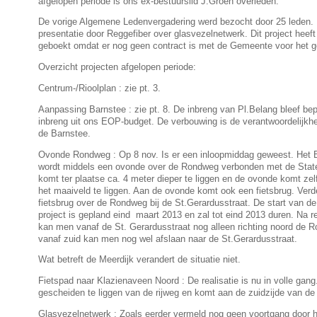
afgelopen periode is ons ex-bestuurslid J.Groen overleden.
De vorige Algemene Ledenvergadering werd bezocht door 25 leden.
presentatie door Reggefiber over glasvezelnetwerk. Dit project heef
geboekt omdat er nog geen contract is met de Gemeente voor het g
Overzicht projecten afgelopen periode:
Centrum-/Rioolplan : zie pt. 3.
Aanpassing Barnstee : zie pt. 8. De inbreng van Pl.Belang bleef bepe
inbreng uit ons EOP-budget. De verbouwing is de verantwoordelijkhe
de Barnstee.
Ovonde Rondweg : Op 8 nov. Is er een inloopmiddag geweest. Het 
wordt middels een ovonde over de Rondweg verbonden met de Sta
komt ter plaatse ca. 4 meter dieper te liggen en de ovonde komt zel
het maaiveld te liggen. Aan de ovonde komt ook een fietsbrug. Verd
fietsbrug over de Rondweg bij de St.Gerardusstraat. De start van de 
project is gepland eind maart 2013 en zal tot eind 2013 duren. Na rea
kan men vanaf de St. Gerardusstraat nog alleen richting noord de
vanaf zuid kan men nog wel afslaan naar de St.Gerardusstraat.
Wat betreft de Meerdijk verandert de situatie niet.
Fietspad naar Klazienaveen Noord : De realisatie is nu in volle gang
gescheiden te liggen van de rijweg en komt aan de zuidzijde van de V
Glasvezelnetwerk ; Zoals eerder vermeld nog geen voortgang door 