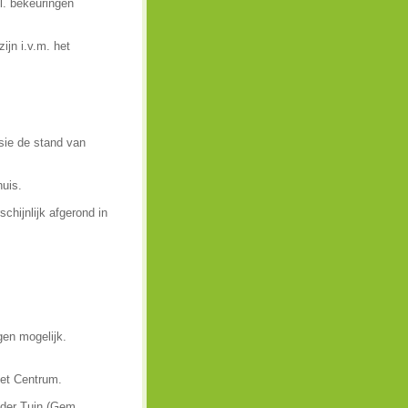
l. bekeuringen
jn i.v.m. het
sie de stand van
huis.
chijnlijk afgerond in
gen mogelijk.
het Centrum.
 der Tuin (Gem.