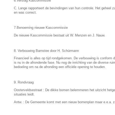
6.Verslag Kascommissie
C. Lange rapporteert de bevindingen van hun controle. Het geheel za
en was correct.
7.Benoeming nieuwe Kascommissie
De nieuwe Kascommissie bestaat uit W. Menzen en J. Nauw.
8. Verbouwing Barnstee door H. Schürmann
Financieel is alles op tijd rondgekomen. De verbouwing is conform 
is nu in de afrondende fase. Nu nog de inrichting van de diverse rui
bedoeling om na de afronding een officiële opening te houden.
9. Rondvraag
Oosterveldsestraat : De dikke bomen belemmeren het uitzicht hetgee
situaties leidt.
Antw. : De Gemeente komt met een nieuw bomenplan maar e.e.a. za