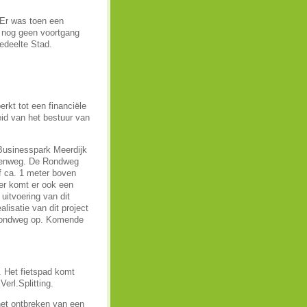
 Er was toen een
t nog geen voortgang
edeelte Stad.
rkt tot een financiële
id van het bestuur van
Businesspark Meerdijk
tenweg. De Rondweg
f ca. 1 meter boven
er komt er ook een
uitvoering van dit
lisatie van dit project
 Rondweg op. Komende
. Het fietspad komt
erl.Splitting.
het ontbreken van een