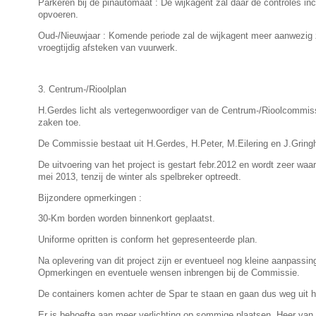
Parkeren bij de pinautomaat : De wijkagent zal daar de controles inc
opvoeren.
Oud-/Nieuwjaar : Komende periode zal de wijkagent meer aanwezig zi
vroegtijdig afsteken van vuurwerk.
3. Centrum-/Rioolplan
H.Gerdes licht als vertegenwoordiger van de Centrum-/Rioolcommis
zaken toe.
De Commissie bestaat uit H.Gerdes, H.Peter, M.Eilering en J.Gring
De uitvoering van het project is gestart febr.2012 en wordt zeer waars
mei 2013, tenzij de winter als spelbreker optreedt.
Bijzondere opmerkingen :
30-Km borden worden binnenkort geplaatst.
Uniforme opritten is conform het gepresenteerde plan.
Na oplevering van dit project zijn er eventueel nog kleine aanpassin
Opmerkingen en eventuele wensen inbrengen bij de Commissie.
De containers komen achter de Spar te staan en gaan dus weg uit 
Er is behoefte aan meer verlichting op sommige plaatsen. Heer van