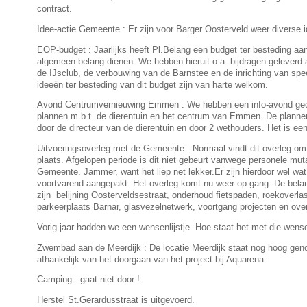
contract.
Idee-actie Gemeente : Er zijn voor Barger Oosterveld weer diverse 
EOP-budget : Jaarlijks heeft Pl.Belang een budget ter besteding aan
algemeen belang dienen. We hebben hieruit o.a. bijdragen geleverd
de IJsclub, de verbouwing van de Barnstee en de inrichting van sp
ideeën ter besteding van dit budget zijn van harte welkom.
Avond Centrumvernieuwing Emmen : We hebben een info-avond geo
plannen m.b.t. de dierentuin en het centrum van Emmen. De planne
door de directeur van de dierentuin en door 2 wethouders. Het is een
Uitvoeringsoverleg met de Gemeente : Normaal vindt dit overleg o
plaats. Afgelopen periode is dit niet gebeurt vanwege personele mut
Gemeente. Jammer, want het liep net lekker.Er zijn hierdoor wel wa
voortvarend aangepakt. Het overleg komt nu weer op gang. De bela
zijn belijning Oosterveldsestraat, onderhoud fietspaden, roekoverla
parkeerplaats Barnar, glasvezelnetwerk, voortgang projecten en ove
Vorig jaar hadden we een wensenlijstje. Hoe staat het met die wens
Zwembad aan de Meerdijk : De locatie Meerdijk staat nog hoog geno
afhankelijk van het doorgaan van het project bij Aquarena.
Camping : gaat niet door !
Herstel St.Gerardusstraat is uitgevoerd.