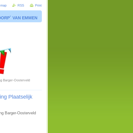
e map
RSS
Print
DORP` VAN EMMEN
ng Barger-Oosterveld
ng Plaatselijk
ng Barger-Oosterveld