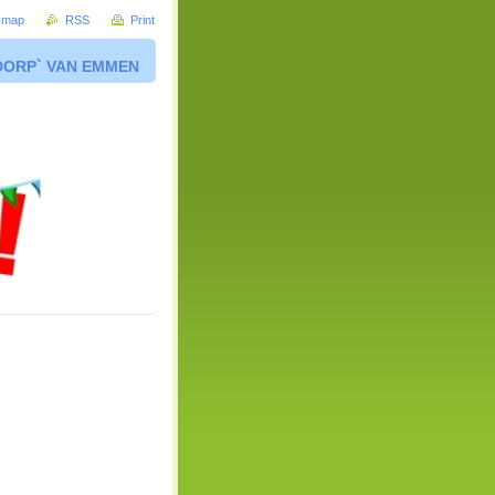
e map
RSS
Print
DORP` VAN EMMEN