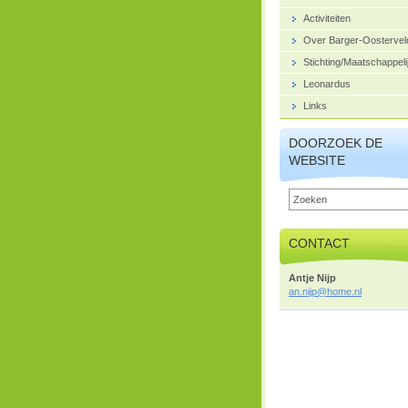
Activiteiten
Over Barger-Oostervel
Stichting/Maatschappeli
Leonardus
Links
DOORZOEK DE
WEBSITE
CONTACT
Antje Nijp
an.nijp@
home.nl