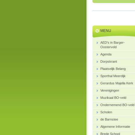
MENU
AED's in Barger-
Oosterveld
Agenda
Dorpskrant
Plaatselijk Belang
Sporthal Meerdijk
Gerardus Majella Kerk
Verenigingen
Muzikaal BO-veld
Ondernemend BO-veld
Scholen
de Barnstee
Algemene Informatie
Brede School