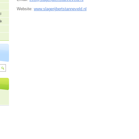
Website:
www.slagerijbertstanneveld.nl
d
jk