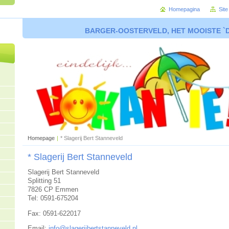
Homepagina
Sit
BARGER-OOSTERVELD, HET MOOISTE `
Homepage
|
* Slagerij Bert Stanneveld
* Slagerij Bert Stanneveld
Slagerij Bert Stanneveld
Splitting 51
7826 CP Emmen
Tel: 0591-675204
Fax: 0591-622017
Email:
info@slagerijbertstanneveld.nl