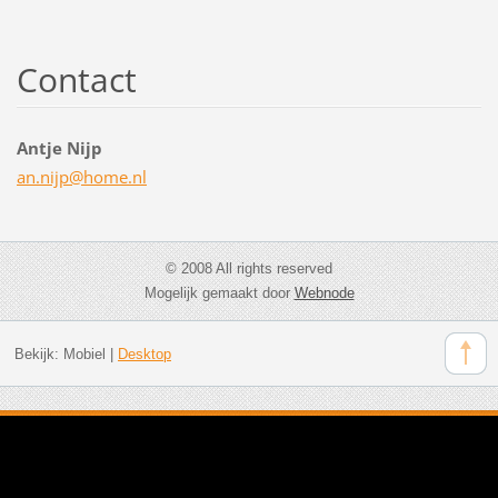
Contact
Antje Nijp
an.nijp@
home.nl
© 2008 All rights reserved
Mogelijk gemaakt door
Webnode
Bekijk:
Mobiel
|
Desktop