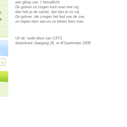
een glimp van `t hemellicht.
De golven ze zingen kom mee met mij,
dan heb je de ruimte, dan ben je zo vrij.
d
De golven, die zongen het lied van de zee,
jk
ze riepen hem aan en ze lokten hem mee.
Uit de `oude doos`van CATS
dorpskrant Jaargang 26, nr.4/September 2008