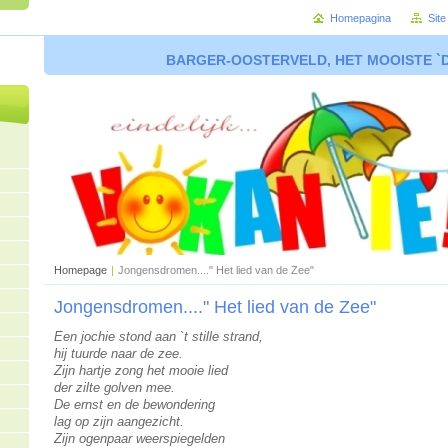
Homepagina
Sit
BARGER-OOSTERVELD, HET MOOISTE `
Homepage
|
Jongensdromen...." Het lied van de Zee"
Jongensdromen...." Het lied van de Zee"
Een jochie stond aan `t stille strand,
hij tuurde naar de zee.
Zijn hartje zong het mooie lied
der zilte golven mee.
De ernst en de bewondering
lag op zijn aangezicht.
Zijn ogenpaar weerspiegelden