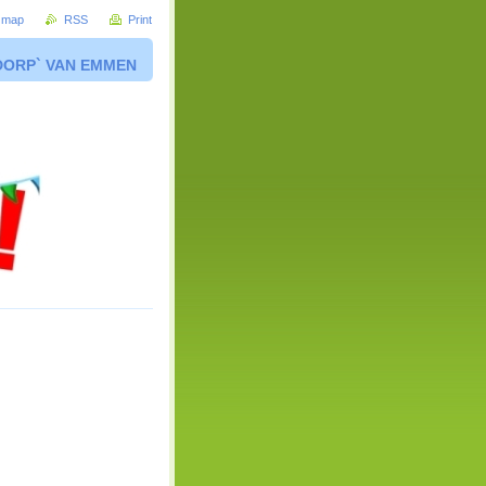
e map
RSS
Print
DORP` VAN EMMEN