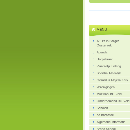
MENU
AED's in Barger-
Oosterveld
Agenda
Dorpskrant
Plaatselijk Belang
Sporthal Meerdijk
Gerardus Majella Kerk
Verenigingen
Muzikaal BO-veld
Ondernemend BO-veld
Scholen
de Barnstee
Algemene Informatie
Brede School