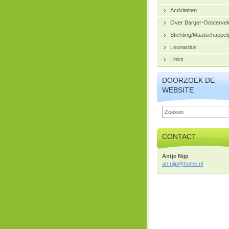
Activiteiten
Over Barger-Oostervel
Stichting/Maatschappeli
Leonardus
Links
DOORZOEK DE
WEBSITE
CONTACT
Antje Nijp
an.nijp@
home.nl