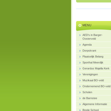
MENU
AED's in Barger-
Oosterveld
Agenda
Dorpskrant
Plaatselijk Belang
Sporthal Meerdijk
Gerardus Majella Kerk
Verenigingen
Muzikaal BO-veld
Ondernemend BO-veld
Scholen
de Barnstee
Algemene Informatie
Brede School