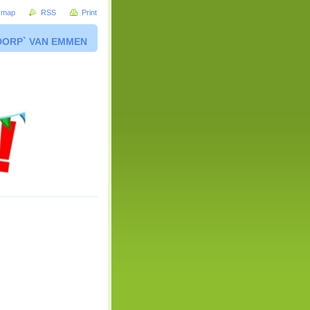
e map
RSS
Print
DORP` VAN EMMEN