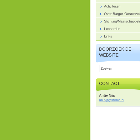
Activiteiten
Over Barger-Oostervel
Stichting/Maatschappeli
Leonardus
Links
DOORZOEK DE
WEBSITE
CONTACT
Antje Nijp
an.nijp@
home.nl