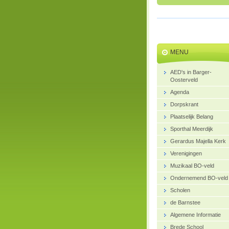
MENU
AED's in Barger-
Oosterveld
Agenda
Dorpskrant
Plaatselijk Belang
Sporthal Meerdijk
Gerardus Majella Kerk
Verenigingen
Muzikaal BO-veld
Ondernemend BO-veld
Scholen
de Barnstee
Algemene Informatie
Brede School