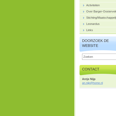
Activiteiten
Over Barger-Oostervel
Stichting/Maatschappeli
Leonardus
Links
DOORZOEK DE
WEBSITE
CONTACT
Antje Nijp
an.nijp@
home.nl