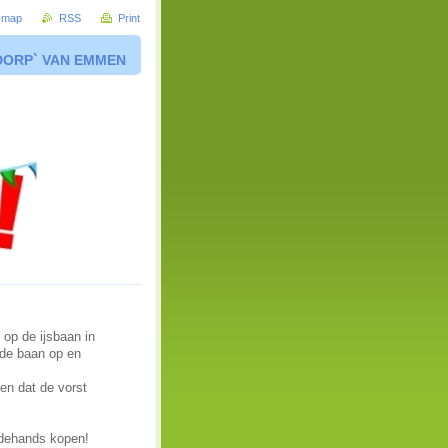
e map
RSS
Print
DORP` VAN EMMEN
 op de ijsbaan in
 de baan op en
en dat de vorst
edehands kopen!