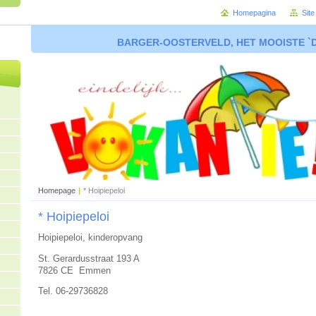
Homepagina
Sit
BARGER-OOSTERVELD, HET MOOISTE `
Homepage
|
* Hoipiepeloi
* Hoipiepeloi
Hoipiepeloi, kinderopvang
St. Gerardusstraat 193 A
7826 CE Emmen
Tel. 06-29736828