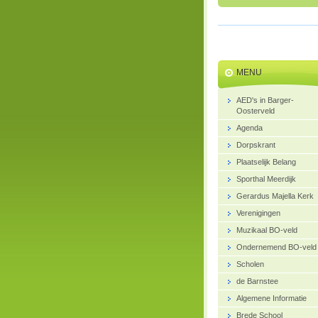
MENU
AED's in Barger-
Oosterveld
Agenda
Dorpskrant
Plaatselijk Belang
Sporthal Meerdijk
Gerardus Majella Kerk
Verenigingen
Muzikaal BO-veld
Ondernemend BO-veld
Scholen
de Barnstee
Algemene Informatie
Brede School