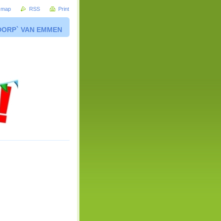
e map
RSS
Print
DORP` VAN EMMEN