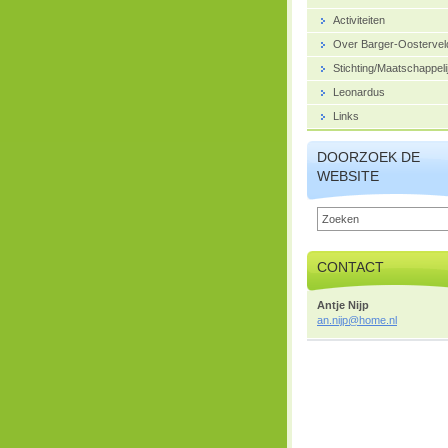
Activiteiten
Over Barger-Oostervel
Stichting/Maatschappeli
Leonardus
Links
DOORZOEK DE
WEBSITE
CONTACT
Antje Nijp
an.nijp@
home.nl