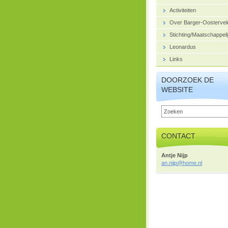
Activiteiten
Over Barger-Oostervel
Stichting/Maatschappeli
Leonardus
Links
DOORZOEK DE
WEBSITE
CONTACT
Antje Nijp
an.nijp@
home.nl