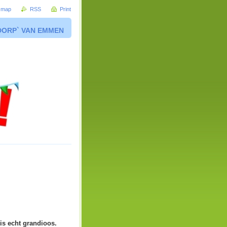
e map
RSS
Print
DORP` VAN EMMEN
is echt grandioos.