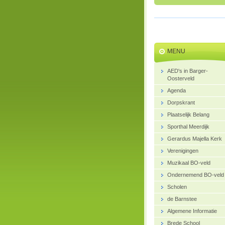
MENU
AED's in Barger-
Oosterveld
Agenda
Dorpskrant
Plaatselijk Belang
Sporthal Meerdijk
Gerardus Majella Kerk
Verenigingen
Muzikaal BO-veld
Ondernemend BO-veld
Scholen
de Barnstee
Algemene Informatie
Brede School