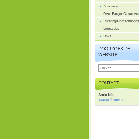
Activiteiten
Over Barger-Oostervel
Stichting/Maatschappeli
Leonardus
Links
DOORZOEK DE
WEBSITE
CONTACT
Antje Nijp
an.nijp@
home.nl