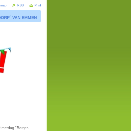
e map
RSS
Print
DORP` VAN EMMEN
timerdag "Barger-