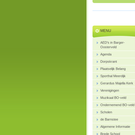
MENU
AED's in Barger-
Oosterveld
Agenda
Dorpskrant
Plaatselijk Belang
Sporthal Meerdijk
Gerardus Majella Kerk
Verenigingen
Muzikaal BO-veld
Ondernemend BO-veld
Scholen
de Barnstee
Algemene Informatie
Brede School