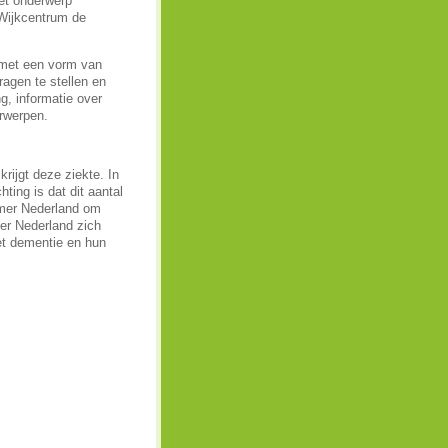
et onderwerp
 Wijkcentrum de
 met een vorm van
agen te stellen en
g, informatie over
rwerpen.
ijgt deze ziekte. In
ng is dat dit aantal
imer Nederland om
er Nederland zich
et dementie en hun