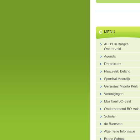
MENU
AED's in Barger-
Oosterveld
Agenda
Dorpskrant
Plaatselijk Belang
Sporthal Meerdijk
Gerardus Majella Kerk
Verenigingen
Muzikaal BO-veld
Ondernemend BO-veld
Scholen
de Barnstee
Algemene Informatie
Brede School