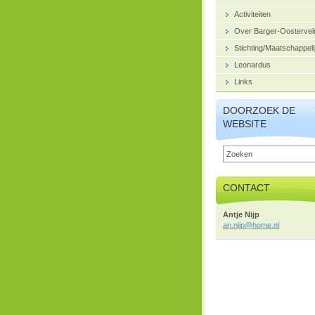
Activiteiten
Over Barger-Oostervel
Stichting/Maatschappeli
Leonardus
Links
DOORZOEK DE
WEBSITE
CONTACT
Antje Nijp
an.nijp@
home.nl