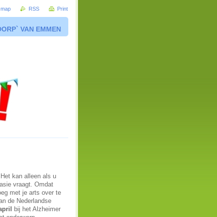
e map
RSS
Print
DORP` VAN EMMEN
Het kan alleen als u
nasie vraagt. Omdat
eg met je arts over te
van de Nederlandse
pril
bij het Alzheimer