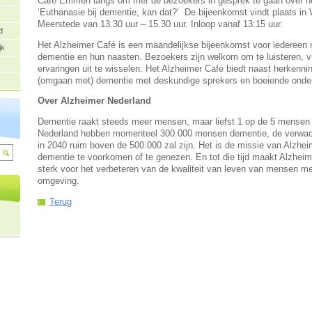
Café Emmen langs om met de bezoekers in gesprek te gaan over h
‘Euthanasie bij dementie, kan dat?’ De bijeenkomst vindt plaats in
Meerstede van 13.30 uur – 15.30 uur. Inloop vanaf 13:15 uur.
d
Het Alzheimer Café is een maandelijkse bijeenkomst voor iedereen
jk
dementie en hun naasten. Bezoekers zijn welkom om te luisteren, vr
ervaringen uit te wisselen. Het Alzheimer Café biedt naast herkennin
(omgaan met) dementie met deskundige sprekers en boeiende onde
Over Alzheimer Nederland
Dementie raakt steeds meer mensen, maar liefst 1 op de 5 mensen kr
Nederland hebben momenteel 300.000 mensen dementie, de verwachti
in 2040 ruim boven de 500.000 zal zijn. Het is de missie van Alzhe
dementie te voorkomen of te genezen. En tot die tijd maakt Alzheim
sterk voor het verbeteren van de kwaliteit van leven van mensen m
omgeving.
Terug