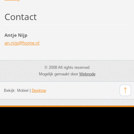
Contact
Antje Nijp
an.nijp@
home.nl
© 2008 All rights reserved
Mogelijk gemaakt door
Webnode
Bekijk:
Mobiel
|
Desktop