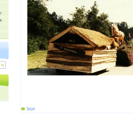
d
jk
Terug