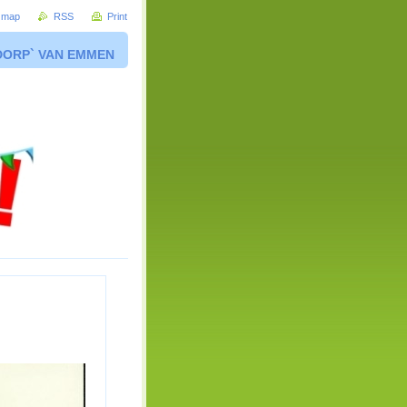
e map
RSS
Print
DORP` VAN EMMEN