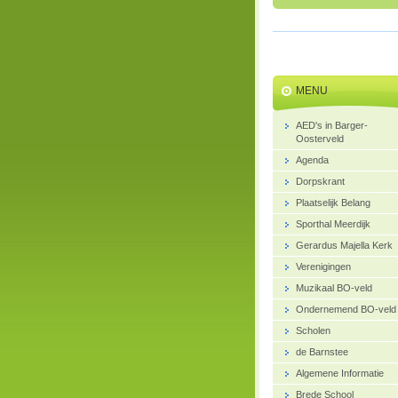
MENU
AED's in Barger-
Oosterveld
Agenda
Dorpskrant
Plaatselijk Belang
Sporthal Meerdijk
Gerardus Majella Kerk
Verenigingen
Muzikaal BO-veld
Ondernemend BO-veld
Scholen
de Barnstee
Algemene Informatie
Brede School