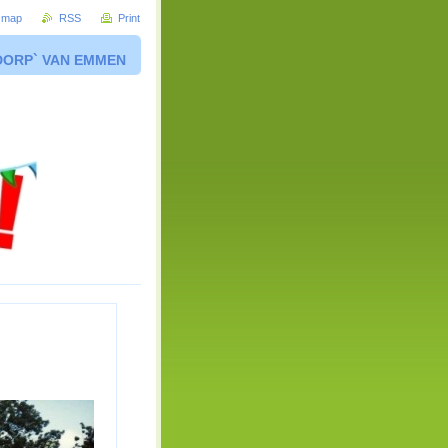
e map
RSS
Print
DORP` VAN EMMEN