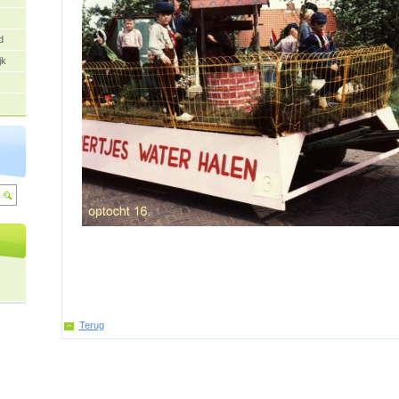
d
jk
Terug