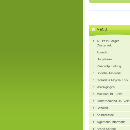
MENU
AED's in Barger-
Oosterveld
Agenda
Dorpskrant
Plaatselijk Belang
Sporthal Meerdijk
Gerardus Majella Kerk
Verenigingen
Muzikaal BO-veld
Ondernemend BO-veld
Scholen
de Barnstee
Algemene Informatie
Brede School