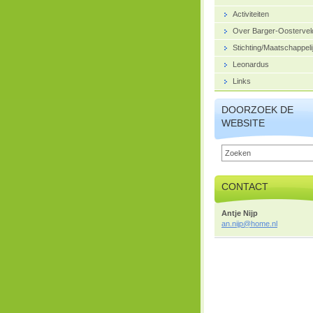
Activiteiten
Over Barger-Oostervel
Stichting/Maatschappeli
Leonardus
Links
DOORZOEK DE
WEBSITE
CONTACT
Antje Nijp
an.nijp@
home.nl