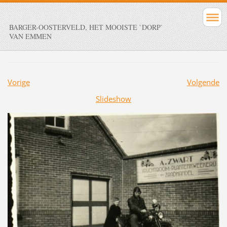
BARGER-OOSTERVELD, HET MOOISTE `DORP`
VAN EMMEN
Vorige
Volgende
Slideshow